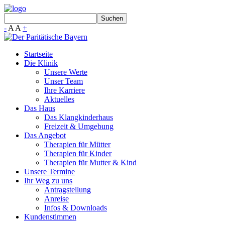
-
A
A
+
Startseite
Die Klinik
Unsere Werte
Unser Team
Ihre Karriere
Aktuelles
Das Haus
Das Klangkinderhaus
Freizeit & Umgebung
Das Angebot
Therapien für Mütter
Therapien für Kinder
Therapien für Mutter & Kind
Unsere Termine
Ihr Weg zu uns
Antragstellung
Anreise
Infos & Downloads
Kundenstimmen